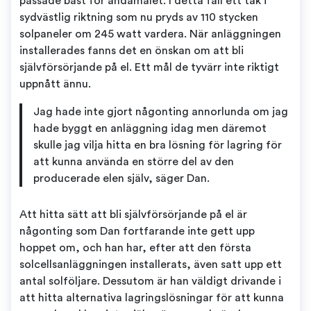
passade bäst för ändamålet. I detta fall ett tak i
sydvästlig riktning som nu pryds av 110 stycken
solpaneler om 245 watt vardera. När anläggningen
installerades fanns det en önskan om att bli
självförsörjande på el. Ett mål de tyvärr inte riktigt
uppnått ännu.
Jag hade inte gjort någonting annorlunda om jag
hade byggt en anläggning idag men däremot
skulle jag vilja hitta en bra lösning för lagring för
att kunna använda en större del av den
producerade elen själv, säger Dan.
Att hitta sätt att bli självförsörjande på el är
någonting som Dan fortfarande inte gett upp
hoppet om, och han har, efter att den första
solcellsanläggningen installerats, även satt upp ett
antal solföljare. Dessutom är han väldigt drivande i
att hitta alternativa lagringslösningar för att kunna