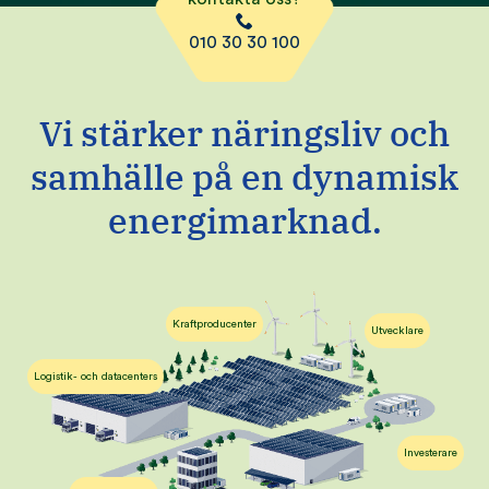
010 30 30 100
Vi stärker näringsliv och
samhälle på en dynamisk
energimarknad.
Kraftproducenter
Utvecklare
Logistik- och datacenters
Investerare