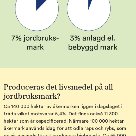
Produceras det livsmedel på all
jordbruksmark?
Ca 140 000 hektar av åkermarken ligger i dagsläget i
träda vilket motsvarar 5,4%. Det finns också 11 300
hektar som är ospecificerad. Närmare 100 000 hektar
åkermark används idag för att odla raps och rybs, som
delvis används föratt producera biobränsle. Ca 55 000