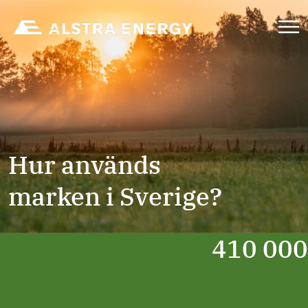
Hoppa
till
innehåll
Hur används
marken i Sverige?
410 000