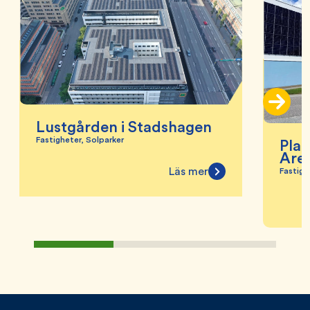
Lustgården i Stadshagen
Fastigheter, Solparker
Plat
Are
Läs mer
Fastigh