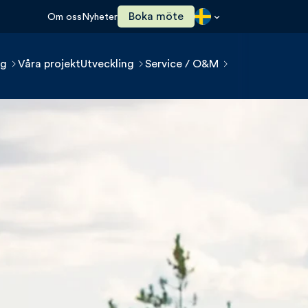
Boka möte
Om oss
Nyheter
ng
Våra projekt
Utveckling
Service / O&M