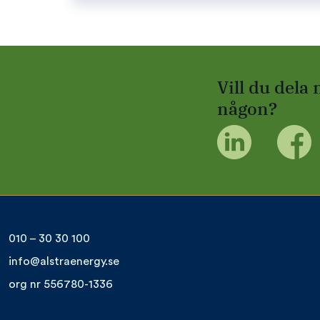
Vill du dela
någon?
010 – 30 30 100
info@alstraenergy.se
org nr 556780-1336