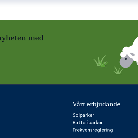
 nyheten med
Vårt erbjudande
Solparker
Batteriparker
Frekvensreglering