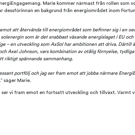
EnergiEngagemang. Marie kommer närmast från rollen som vd
har dessförinnan en bakgrund från energiområdet inom Fortu
emot att återvända till energiområdet som befinner sig i en oe
t solenergin som är det snabbast växande energislaget i EU och 
ige – en utveckling som AxSol har ambitionen att driva. Därtill ä
l och Axel Johnson, vars kombination av otålig förnyelse, tydlig
ett riktigt spännande sammanhang.
essant portfölj och jag ser fram emot att jobba närmare Ener
.
” säger Marie.
 ser vi fram emot en fortsatt utveckling och tillväxt. Varmt