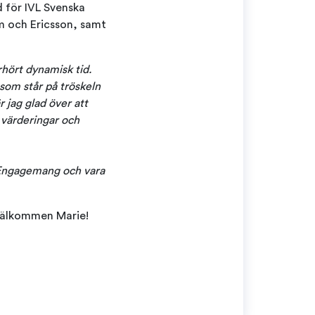
 för IVL Svenska
m och Ericsson, samt
rhört dynamisk tid.
som står på tröskeln
r jag glad över att
a värderingar och
giEngagemang och vara
 välkommen Marie!