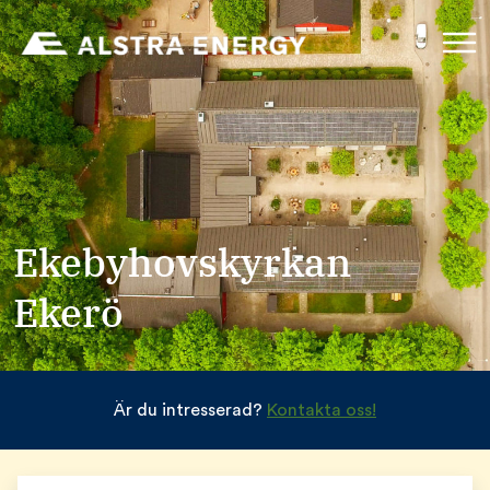
Ekebyhovskyrkan
Ekerö
Är du intresserad?
Kontakta oss!