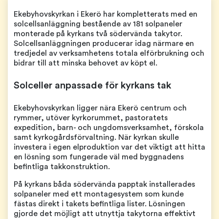
Ekebyhovskyrkan i Ekerö har kompletterats med en
solcellsanläggning bestående av 181 solpaneler
monterade på kyrkans två södervända takytor.
Solcellsanläggningen producerar idag närmare en
tredjedel av verksamhetens totala elförbrukning och
bidrar till att minska behovet av köpt el.
Solceller anpassade för kyrkans tak
Ekebyhovskyrkan ligger nära Ekerö centrum och
rymmer, utöver kyrkorummet, pastoratets
expedition, barn- och ungdomsverksamhet, förskola
samt kyrkogårdsförvaltning. När kyrkan skulle
investera i egen elproduktion var det viktigt att hitta
en lösning som fungerade väl med byggnadens
befintliga takkonstruktion.
På kyrkans båda södervända papptak installerades
solpaneler med ett montagesystem som kunde
fästas direkt i takets befintliga lister. Lösningen
gjorde det möjligt att utnyttja takytorna effektivt