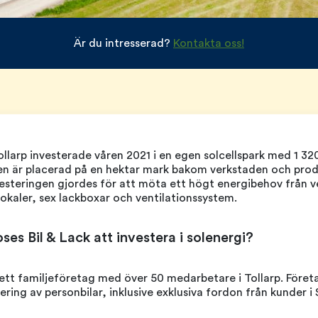
Är du intresserad?
Kontakta oss!
Tollarp investerade våren 2021 i en egen solcellspark med 1 32
en är placerad på en hektar mark bakom verkstaden och prod
vesteringen gjordes för att möta ett högt energibehov från 
okaler, sex lackboxar och ventilationssystem.
es Bil & Lack att investera i solenergi?
 ett familjeföretag med över 50 medarbetare i Tollarp. Före
ering av personbilar, inklusive exklusiva fordon från kunder i