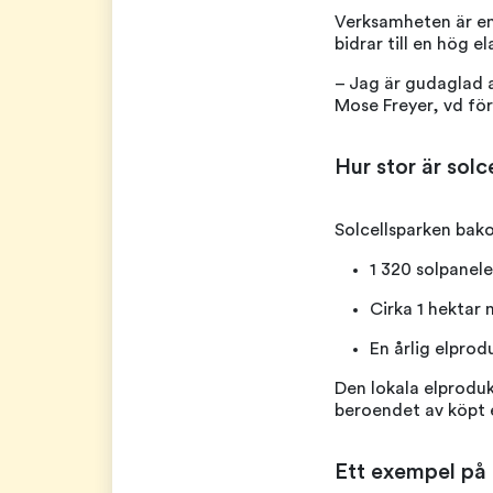
Verksamheten är en
bidrar till en hög e
– Jag är gudaglad a
Mose Freyer, vd för
Hur stor är solc
Solcellsparken bak
1 320 solpanele
Cirka 1 hektar
En årlig elpro
Den lokala elproduk
beroendet av köpt e
Ett exempel på