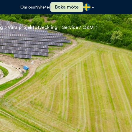
Boka möte
Om oss
Nyheter
ng
Våra projekt
Utveckling
Service / O&M