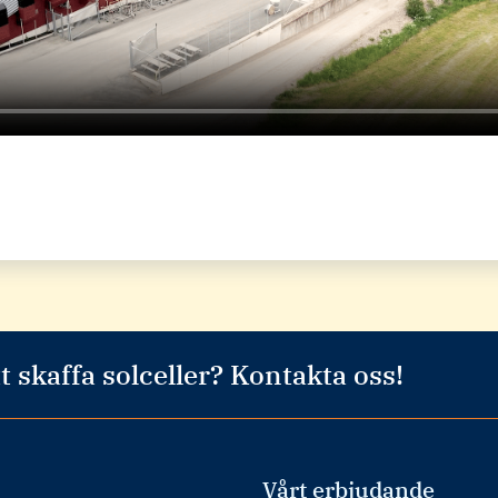
t skaffa solceller? Kontakta oss!
Vårt erbjudande