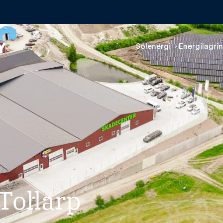
Solenergi
Energilagri
Tollarp