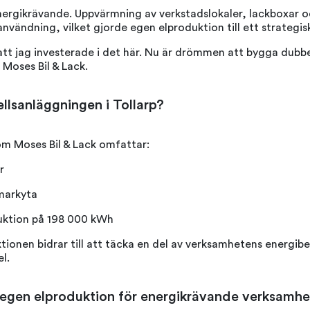
ergikrävande. Uppvärmning av verkstadslokaler, lackboxar o
lanvändning, vilket gjorde egen elproduktion till ett strategisk
tt jag investerade i det här. Nu är drömmen att bygga dubbel
 Moses Bil & Lack.
ellsanläggningen i Tollarp?
om Moses Bil & Lack omfattar:
r
 markyta
duktion på 198 000 kWh
tionen bidrar till att täcka en del av verksamhetens energi
l.
 egen elproduktion för energikrävande verksamhe