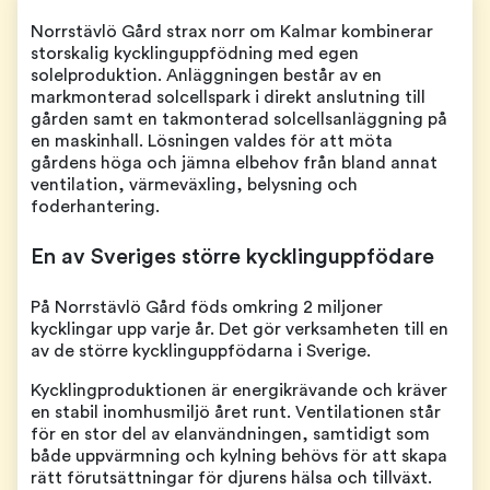
Norrstävlö Gård strax norr om Kalmar kombinerar
storskalig kycklinguppfödning med egen
solelproduktion. Anläggningen består av en
markmonterad solcellspark i direkt anslutning till
gården samt en takmonterad solcellsanläggning på
en maskinhall. Lösningen valdes för att möta
gårdens höga och jämna elbehov från bland annat
ventilation, värmeväxling, belysning och
foderhantering.
En av Sveriges större kycklinguppfödare
På Norrstävlö Gård föds omkring 2 miljoner
kycklingar upp varje år. Det gör verksamheten till en
av de större kycklinguppfödarna i Sverige.
Kycklingproduktionen är energikrävande och kräver
en stabil inomhusmiljö året runt. Ventilationen står
för en stor del av elanvändningen, samtidigt som
både uppvärmning och kylning behövs för att skapa
rätt förutsättningar för djurens hälsa och tillväxt.