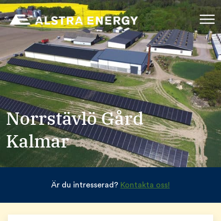
Norrstävlö Gård
Kalmar
Är du intresserad?
Kontakta oss!