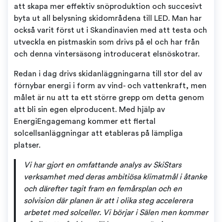
att skapa mer effektiv snöproduktion och succesivt
byta ut all belysning skidområdena till LED. Man har
också varit först ut i Skandinavien med att testa och
utveckla en pistmaskin som drivs på el och har från
och denna vintersäsong introducerat elsnöskotrar.
Redan i dag drivs skidanläggningarna till stor del av
förnybar energi i form av vind- och vattenkraft, men
målet är nu att ta ett större grepp om detta genom
att bli sin egen elproducent. Med hjälp av
EnergiEngagemang kommer ett flertal
solcellsanläggningar att etableras på lämpliga
platser.
Vi har gjort en omfattande analys av SkiStars
verksamhet med deras ambitiösa klimatmål i åtanke
och därefter tagit fram en femårsplan och en
solvision där planen är att i olika steg accelerera
arbetet med solceller. Vi börjar i Sälen men kommer