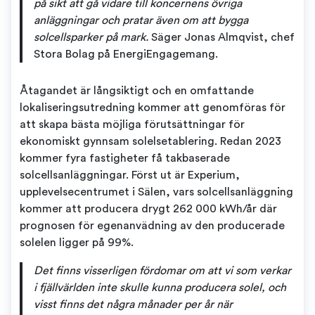
på sikt att gå vidare till koncernens övriga
anläggningar och pratar även om att bygga
solcellsparker på mark.
Säger Jonas Almqvist, chef
Stora Bolag på EnergiEngagemang.
Åtagandet är långsiktigt och en omfattande
lokaliseringsutredning kommer att genomföras för
att skapa bästa möjliga förutsättningar för
ekonomiskt gynnsam solelsetablering. Redan 2023
kommer fyra fastigheter få takbaserade
solcellsanläggningar. Först ut är Experium,
upplevelsecentrumet i Sälen, vars solcellsanläggning
kommer att producera drygt 262 000 kWh/år där
prognosen för egenanvädning av den producerade
solelen ligger på 99%.
Det finns visserligen fördomar om att vi som verkar
i fjällvärlden inte skulle kunna producera solel, och
visst finns det några månader per år när