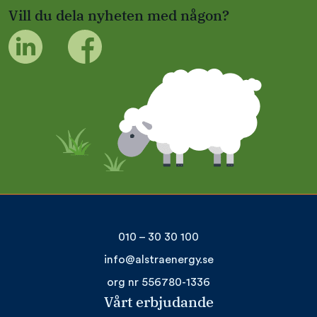
Vill du dela nyheten med någon?
010 – 30 30 100
info@alstraenergy.se
org nr 556780-1336
Vårt erbjudande