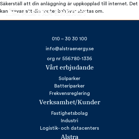
Hoppa
Säkerställ att din anläggning är uppkopplad till internet. Det
till
kan krävas att din router behöver startas om.
innehåll
010 – 30 30 100
info@alstraenergy.se
org nr 556780-1336
Vårt erbjudande
Solparker
Batteriparker
Frekvensreglering
Verksamhet/Kunder
Fastighetsbolag
Industri
Logistik- och datacenters
Alstra