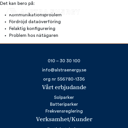
Hoppa
Det kan bero på:
till
Kommunikationsproblem
innehåll
Fördröjd dataöverföring
Felaktig konfigurering
Problem hos nätägaren
010 – 30 30 100
info@alstraenergy.se
org nr 556780-1336
Vårt erbjudande
Solparker
Batteriparker
Frekvensreglering
Verksamhet/Kunder