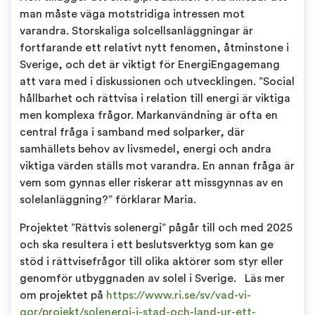
man måste väga motstridiga intressen mot
varandra. Storskaliga solcellsanläggningar är
fortfarande ett relativt nytt fenomen, åtminstone i
Sverige, och det är viktigt för EnergiEngagemang
att vara med i diskussionen och utvecklingen. ”Social
hållbarhet och rättvisa i relation till energi är viktiga
men komplexa frågor. Markanvändning är ofta en
central fråga i samband med solparker, där
samhällets behov av livsmedel, energi och andra
viktiga värden ställs mot varandra. En annan fråga är
vem som gynnas eller riskerar att missgynnas av en
solelanläggning?” förklarar Maria.
Projektet ”Rättvis solenergi” pågår till och med 2025
och ska resultera i ett beslutsverktyg som kan ge
stöd i rättvisefrågor till olika aktörer som styr eller
genomför utbyggnaden av solel i Sverige. Läs mer
om projektet på
https://www.ri.se/sv/vad-vi-
gor/projekt/solenergi-i-stad-och-land-ur-ett-