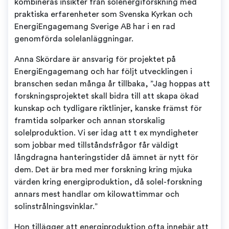
kombineras insikter från solenergiforskning med
praktiska erfarenheter som Svenska Kyrkan och
EnergiEngagemang Sverige AB har i en rad
genomförda solelanläggningar.
Anna Skördare är ansvarig för projektet på
EnergiEngagemang och har följt utvecklingen i
branschen sedan många år tillbaka, ”Jag hoppas att
forskningsprojektet skall bidra till att skapa ökad
kunskap och tydligare riktlinjer, kanske främst för
framtida solparker och annan storskalig
solelproduktion. Vi ser idag att t ex myndigheter
som jobbar med tillståndsfrågor får väldigt
långdragna hanteringstider då ämnet är nytt för
dem. Det är bra med mer forskning kring mjuka
värden kring energiproduktion, då solel-forskning
annars mest handlar om kilowattimmar och
solinstrålningsvinklar.”
Hon tillägger att energiproduktion ofta innebär att