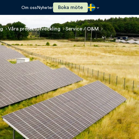
Boka möte
Om oss
Nyheter
ng
Våra projekt
Utveckling
Service / O&M