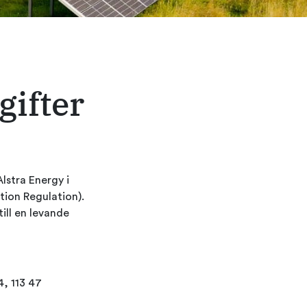
ifter
lstra Energy i
ion Regulation).
till en levande
4, 113 47