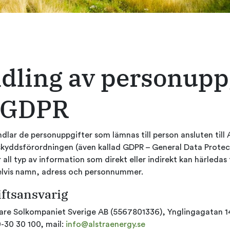
dling av personuppg
t GDPR
dlar de personuppgifter som lämnas till person ansluten till A
kyddsförordningen (även kallad GDPR – General Data Protect
all typ av information som direkt eller indirekt kan härledas 
lvis namn, adress och personnummer.
ftsansvarig
igare Solkompaniet Sverige AB (5567801336), Ynglingagatan 1
-30 30 100, mail:
info@alstraenergy.se