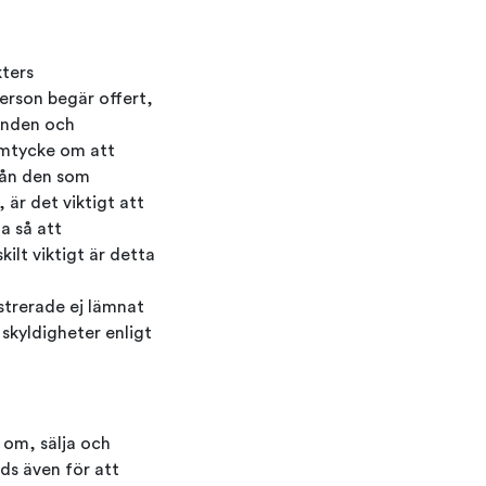
kters
person begär offert,
danden och
samtycke om att
rån den som
 är det viktigt att
a så att
ilt viktigt är detta
strerade ej lämnat
skyldigheter enligt
 om, sälja och
ds även för att