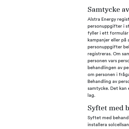
Samtycke av
Alstra Energy regis
personuppgifter i s
fyller i ett formul
kampanjer eller på 
personuppgifter be
registreras. Om sam
personen vars pers
behandlingen av per
om personen i fråga
Behandling av pers
samtycke. Det kan e
lag.
Syftet med 
Syftet med behandl
installera solcells