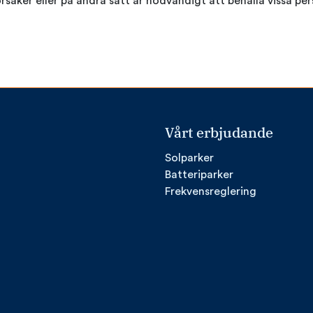
orsaker eller på andra sätt är nödvändigt att behålla vissa pe
Vårt erbjudande
Solparker
Batteriparker
Frekvensreglering