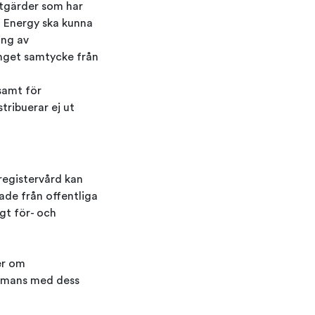
åtgärder som har
ra Energy ska kunna
ing av
inget samtycke från
samt för
tribuerar ej ut
registervård kan
de från offentliga
gt för- och
er om
ammans med dess