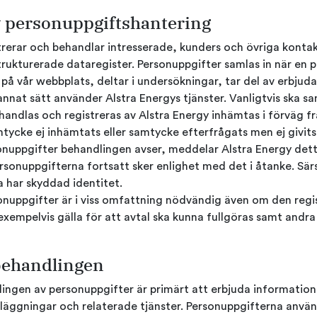
 personuppgiftshantering
trerar och behandlar intresserade, kunders och övriga konta
trukturerade dataregister. Personuppgifter samlas in när en 
är på vår webbplats, deltar i undersökningar, tar del av erbju
annat sätt använder Alstra Energys tjänster. Vanligtvis ska 
handlas och registreras av Alstra Energy inhämtas i förväg f
tycke ej inhämtats eller samtycke efterfrågats men ej givits,
onuppgifter behandlingen avser, meddelar Alstra Energy dett
sonuppgifterna fortsatt sker enlighet med det i åtanke. Särsk
 har skyddad identitet.
onuppgifter är i viss omfattning nödvändig även om den regi
xempelvis gälla för att avtal ska kunna fullgöras samt andra 
behandlingen
ingen av personuppgifter är primärt att erbjuda information
anläggningar och relaterade tjänster. Personuppgifterna använ