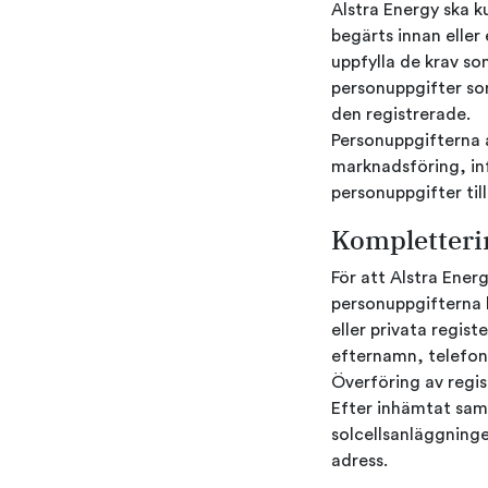
Alstra Energy ska k
begärts innan eller
uppfylla de krav so
personuppgifter so
den registrerade.
Personuppgifterna 
marknadsföring, inf
personuppgifter ti
Kompletteri
För att Alstra Ene
personuppgifterna 
eller privata regis
efternamn, telefo
Överföring av regi
Efter inhämtat sam
solcellsanläggning
adress.