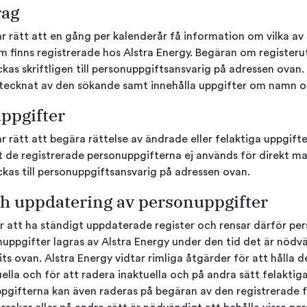
rag
r rätt att en gång per kalenderår få information om vilka av
 finns registrerade hos Alstra Energy. Begäran om registeru
ckas skriftligen till personuppgiftsansvarig på adressen ovan
tecknat av den sökande samt innehålla uppgifter om namn 
uppgifter
r rätt att begära rättelse av ändrade eller felaktiga uppgift
t de registrerade personuppgifterna ej används för direkt m
kas till personuppgiftsansvarig på adressen ovan.
h uppdatering av personuppgifter
r att ha ständigt uppdaterade register och rensar därför pe
uppgifter lagras av Alstra Energy under den tid det är nödv
s ovan. Alstra Energy vidtar rimliga åtgärder för att hålla 
lla och för att radera inaktuella och på andra sätt felaktiga
pgifterna kan även raderas på begäran av den registrerade f