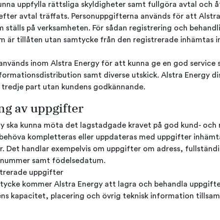
unna uppfylla rättsliga skyldigheter samt fullgöra avtal och 
 efter avtal träffats. Personuppgifterna används för att Alst
m ställs på verksamheten. För sådan registrering och behandl
m är tillåten utan samtycke från den registrerade inhämtas 
används inom Alstra Energy för att kunna ge en god service 
ormationsdistribution samt diverse utskick. Alstra Energy dis
ll tredje part utan kundens godkännande.
ng av uppgifter
rgy ska kunna möta det lagstadgade kravet på god kund- och 
behöva kompletteras eller uppdateras med uppgifter inhämta
ter. Det handlar exempelvis om uppgifter om adress, fullständi
nnummer samt födelsedatum.
strerade uppgifter
tycke kommer Alstra Energy att lagra och behandla uppgift
ens kapacitet, placering och övrig teknisk information tills