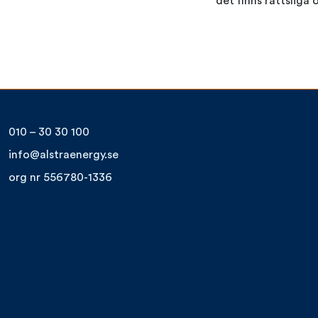
det finns rättsliga 
010 – 30 30 100
info@alstraenergy.se
org nr 556780-1336