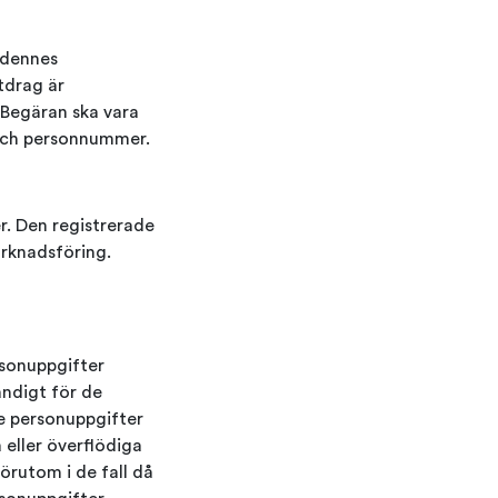
 dennes
tdrag är
. Begäran ska vara
och personnummer.
er. Den registrerade
arknadsföring.
rsonuppgifter
ändigt för de
de personuppgifter
 eller överflödiga
örutom i de fall då