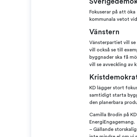
Sverigedemok
Fokuserar på att öka
kommunala vetot vid 
Vänstern
Vänsterpartiet vill s
vill också se till ex
byggnader ska få möjl
vill se avveckling av
Kristdemokra
KD lägger stort fokus
samtidigt starta byg
den planerbara prod
Camilla Brodin på KD
EnergiEngagemang.
– Gällande storskalig
inte mindre el om vi 