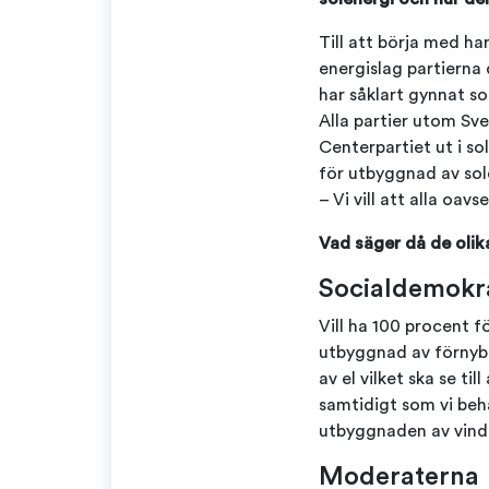
Till att börja med ha
energislag partierna 
har såklart gynnat so
Alla partier utom Sve
Centerpartiet ut i s
för utbyggnad av solc
– Vi vill att alla oa
Vad säger då de olik
Socialdemokr
Vill ha 100 procent 
utbyggnad av förnybar
av el vilket ska se ti
samtidigt som vi behå
utbyggnaden av vind
Moderaterna