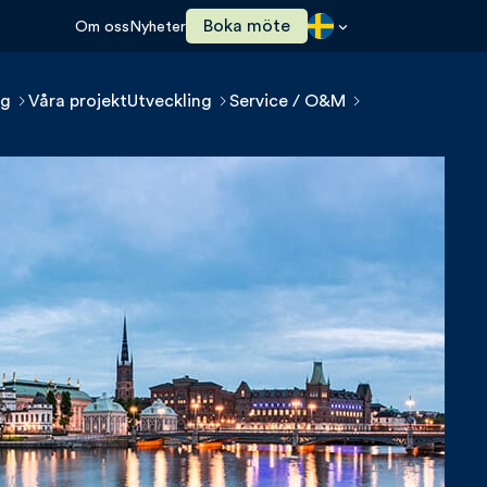
Boka möte
Om oss
Nyheter
ng
Våra projekt
Utveckling
Service / O&M