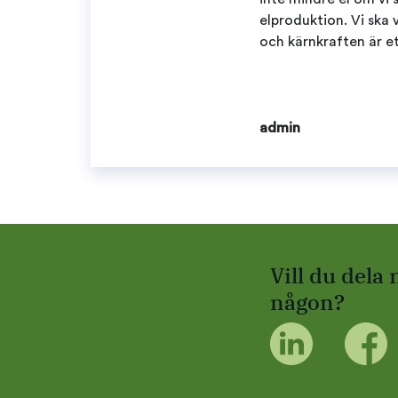
elproduktion. Vi ska 
och kärnkraften är e
admin
Vill du dela
någon?