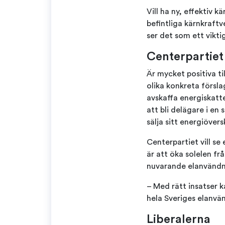
Vill ha ny, effektiv k
befintliga kärnkraftv
ser det som ett vikt
Centerpartiet
Är mycket positiva ti
olika konkreta försla
avskaffa energiskatt
att bli delägare i en 
sälja sitt energiöver
Centerpartiet vill s
är att öka solelen fr
nuvarande elanvändni
– Med rätt insatser k
hela Sveriges elanvä
Liberalerna