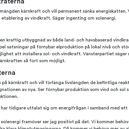
raterna
 mängden kärnkraft och vill permanent sänka energiskatten. V
etablering av vindkraft. Säger ingenting om solenergi.
e en kraftig utbyggnad av både land- och havsbaserad vindkraf
empel satsningar på förnybar elproduktion på lokal nivå och stö
ighet att installera sol- och vindkraft. Vänsterpartiet säger n
 kärnkraften så fort som möjligt.
terna
 på kärnkraft och vill förlänga livslängden de befintliga reak
gnationen av nya. Ser förnybar produktion som vind och sol 
uktionen.
 har tidigare uttalat sig om energifrågan i samband med ett
 solenergi framöver ser jag positivt på det. Vi kommer behöv
ska klara klimatutmaningarna. Då kommer vi behöva mer av all 