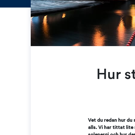
Hur st
Vet du redan hur du s
alls. Vi har tittat li
solenergi och hur der