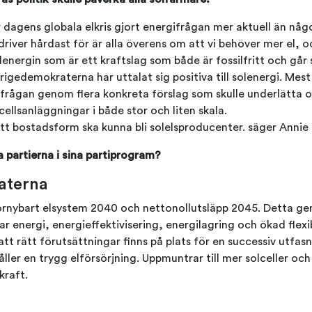
r dagens globala elkris gjort energifrågan mer aktuell än någ
driver hårdast för är alla överens om att vi behöver mer el, 
lenergin som är ett kraftslag som både är fossilfritt och går
rigedemokraterna har uttalat sig positiva till solenergi. Mest
olfrågan genom flera konkreta förslag som skulle underlätta 
ellsanläggningar i både stor och liten skala.
vsett bostadsform ska kunna bli solelsproducenter. säger Annie
a partierna i sina partiprogram?
aterna
förnybart elsystem 2040 och nettonollutsläpp 2045. Detta g
 energi, energieffektivisering, energilagring och ökad flexib
ll att rätt förutsättningar finns på plats för en successiv utfa
ller en trygg elförsörjning. Uppmuntrar till mer solceller och 
kraft.