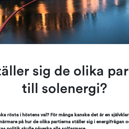
äller sig de olika pa
till solenergi?
ka rösta i höstens val? För många kanske det är en självklar
te närmare på hur de olika partierna ställer sig i energifrågan oc
as politik skulle påverka alla solfarmare.