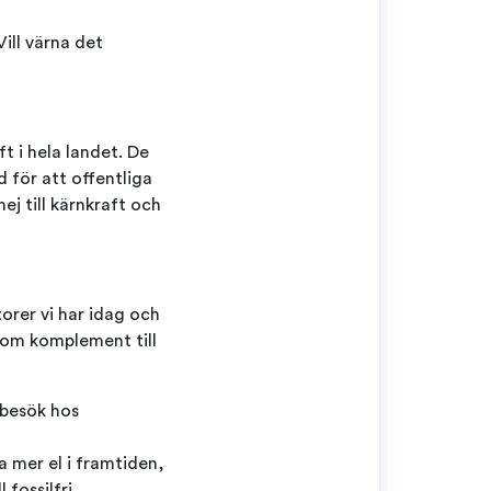
ill värna det
t i hela landet. De
d för att offentliga
ej till kärnkraft och
torer vi har idag och
som komplement till
 besök hos
a mer el i framtiden,
fossilfri