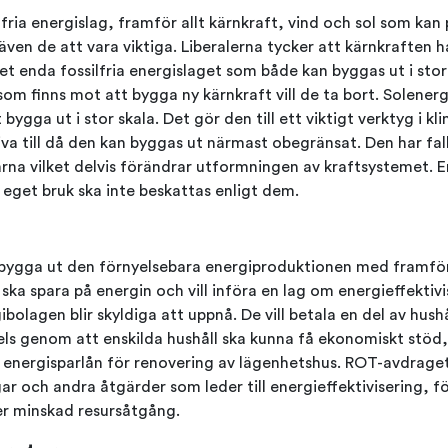
ilfria energislag, framför allt kärnkraft, vind och sol som kan
en de att vara viktiga. Liberalerna tycker att kärnkraften ha
et enda fossilfria energislaget som både kan byggas ut i sto
som finns mot att bygga ny kärnkraft vill de ta bort. Solenerg
bygga ut i stor skala. Det gör den till ett viktigt verktyg i kl
iva till då den kan byggas ut närmast obegränsat. Den har falli
rna vilket delvis förändrar utformningen av kraftsystemet. 
 eget bruk ska inte beskattas enligt dem.
tt bygga ut den förnyelsebara energiproduktionen med framföra
vi ska spara på energin och vill införa en lag om energieffektiv
bolagen blir skyldiga att uppnå. De vill betala en del av hush
els genom att enskilda hushåll ska kunna få ekonomiskt stö
t energisparlån för renovering av lägenhetshus. ROT-avdraget
ar och andra åtgärder som leder till energieffektivisering, f
er minskad resursåtgång.