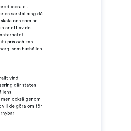
 producera el.
r en särställning då
r skala och som är
in är ett av de
imatarbetet.
t i pris och kan
Energi som hushållen
llt vind.
isering där staten
ållens
d, men också genom
 vill de göra om för
örnybar