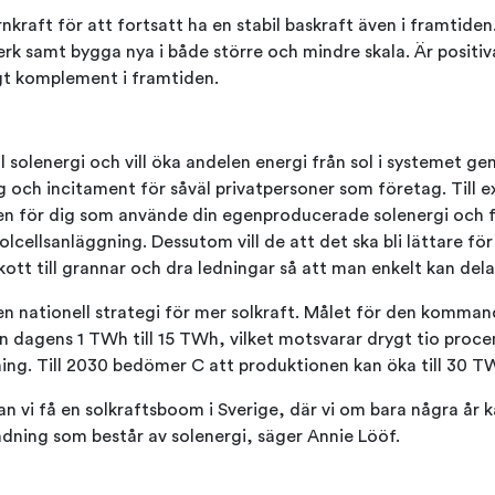
ärnkraft för att fortsatt ha en stabil baskraft även i framtiden.
erk samt bygga nya i både större och mindre skala. Är positiva
igt komplement i framtiden.
ll solenergi och vill öka andelen energi från sol i systemet ge
g och incitament för såväl privatpersoner som företag. Till e
en för dig som använde din egenproducerade solenergi och 
solcellsanläggning. Dessutom vill de att det ska bli lättare fö
skott till grannar och dra ledningar så att man enkelt kan dela
e en nationell strategi för mer solkraft. Målet för den kom
ån dagens 1 TWh till 15 TWh, vilket motsvarar drygt tio proce
ng. Till 2030 bedömer C att produktionen kan öka till 30 T
an vi få en solkraftsboom i Sverige, där vi om bara några år k
ndning som består av solenergi, säger Annie Lööf.