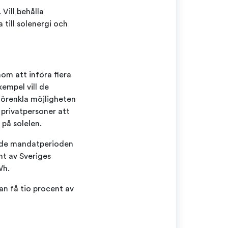
 Vill behålla
 till solenergi och
nom att införa flera
xempel vill de
förenkla möjligheten
r privatpersoner att
 på solelen.
mande mandatperioden
nt av Sveriges
Wh.
an få tio procent av