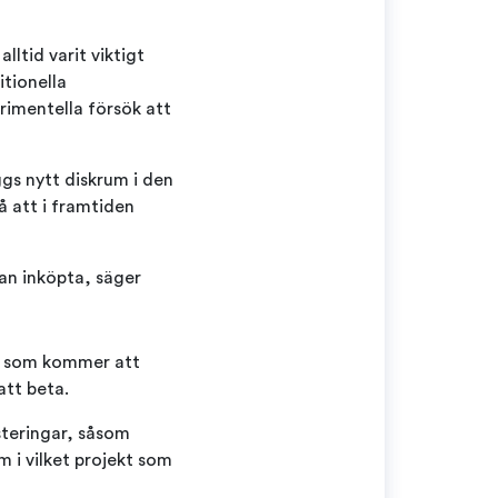
lltid varit viktigt
itionella
imentella försök att
ggs nytt diskrum i den
 att i framtiden
an inköpta, säger
rk som kommer att
att beta.
usteringar, såsom
 i vilket projekt som