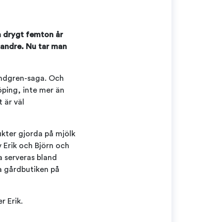
n drygt femton år
 andre. Nu tar man
Lindgren-saga. Och
öping, inte mer än
 är väl
ukter gjorda på mjölk
 Erik och Björn och
a serveras bland
a gårdbutiken på
r Erik.