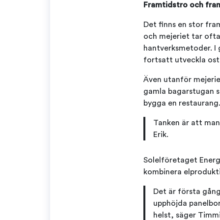
Framtidstro och fra
Det finns en stor fram
och mejeriet tar ofta
hantverksmetoder. I 
fortsatt utveckla osta
Även utanför mejeriet
gamla bagarstugan s
bygga en restaurang
Tanken är att man 
Erik.
Solelföretaget Ener
kombinera elprodukti
Det är första gång
upphöjda panelbord
helst, säger Timm