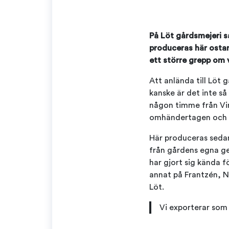
På Löt gårdsmejeri 
produceras här ostar
ett större grepp om 
Att anlända till Löt
kanske är det inte så
någon timme från Vim
omhändertagen och idy
Här produceras sedan
från gårdens egna ge
har gjort sig kända 
annat på Frantzén, N
Löt.
Vi exporterar som 