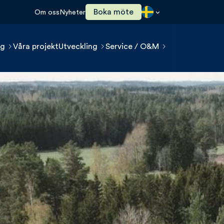
Boka möte
Om oss
Nyheter
ng
Våra projekt
Utveckling
Service / O&M