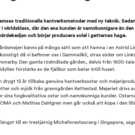
samsas traditionella hantverksmetoder med ny teknik. Seda
 i världsklass, där den ena kunden är namnkunnigare än den
värdekedjan och börjar producera solel i getternas hage.
 gårdsmejeri känns på många sätt som att hamna i en Astrid 
 konstigt då vi befinner oss i Gammailkil, strax söder om Link
merby. Den gamla rödmålade gården, delvis från 1600-talet
llen förstärks av de fjällkor som betar intill huset.
 drygt 15 år tillbaka genuina hantverksostar och mejeriprod
tter och mjölk från granngården Kettestad. Mejeriet drivs av
för sina högkvalitativa ostar och namnkunniga kunder. Ostarn
OMA och Mathias Dahlgren men går också att köpa i den lill
längst till en trestjärnig Michelinrestaurang i Singapore, säge