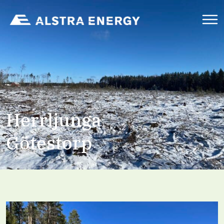
Herrljunga
Götestorp