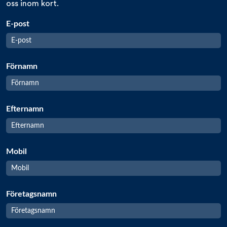
oss inom kort.
E-post
Förnamn
Efternamn
Mobil
Företagsnamn