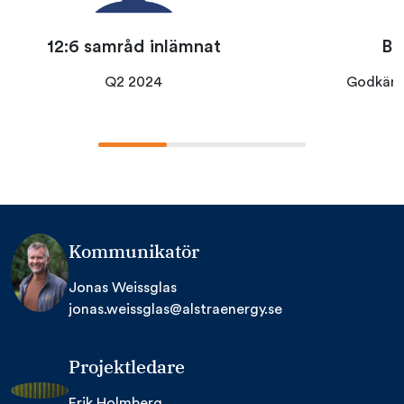
12:6 samråd inlämnat
Be
Q2 2024
Godkänt
Kommunikatör
Jonas Weissglas
jonas.weissglas@alstraenergy.se
Projektledare
Erik Holmberg