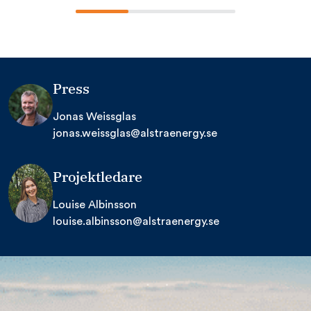
Press
Jonas Weissglas
jonas.weissglas@alstraenergy.se
Projektledare
Louise Albinsson
louise.albinsson@alstraenergy.se