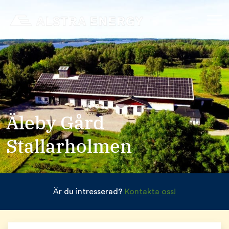
Äleby Gård
Stallarholmen
Är du intresserad?
Kontakta oss!