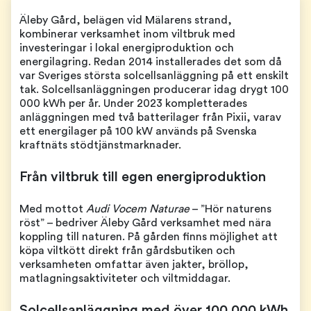
Äleby Gård, belägen vid Mälarens strand,
kombinerar verksamhet inom viltbruk med
investeringar i lokal energiproduktion och
energilagring. Redan 2014 installerades det som då
var Sveriges största solcellsanläggning på ett enskilt
tak. Solcellsanläggningen producerar idag drygt 100
000 kWh per år. Under 2023 kompletterades
anläggningen med två batterilager från Pixii, varav
ett energilager på 100 kW används på Svenska
kraftnäts stödtjänstmarknader.
Från viltbruk till egen energiproduktion
Med mottot
Audi Vocem Naturae
– ”Hör naturens
röst” – bedriver Äleby Gård verksamhet med nära
koppling till naturen. På gården finns möjlighet att
köpa viltkött direkt från gårdsbutiken och
verksamheten omfattar även jakter, bröllop,
matlagningsaktiviteter och viltmiddagar.
Solcellsanläggning med över 100 000 kWh