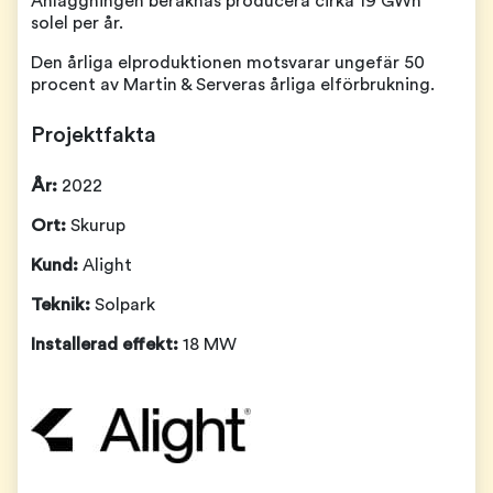
Anläggningen beräknas producera cirka 19 GWh
solel per år.
Den årliga elproduktionen motsvarar ungefär 50
procent av Martin & Serveras årliga elförbrukning.
Projektfakta
År:
2022
Ort:
Skurup
Kund:
Alight
Teknik:
Solpark
Installerad effekt:
18 MW