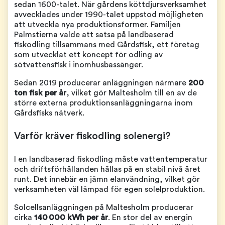
sedan 1600-talet. När gårdens köttdjursverksamhet
avvecklades under 1990-talet uppstod möjligheten
att utveckla nya produktionsformer. Familjen
Palmstierna valde att satsa på landbaserad
fiskodling tillsammans med Gårdsfisk, ett företag
som utvecklat ett koncept för odling av
sötvattensfisk i inomhusbassänger.
Sedan 2019 producerar anläggningen närmare
200
ton fisk per år
, vilket gör Maltesholm till en av de
större externa produktionsanläggningarna inom
Gårdsfisks nätverk.
Varför kräver fiskodling solenergi?
I en landbaserad fiskodling måste vattentemperatur
och driftsförhållanden hållas på en stabil nivå året
runt. Det innebär en jämn elanvändning, vilket gör
verksamheten väl lämpad för egen solelproduktion.
Solcellsanläggningen på Maltesholm producerar
cirka
140 000 kWh per år
. En stor del av energin