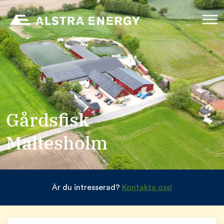
Gårdsfisk
Maltesholm
Är du intresserad?
Kontakta oss!