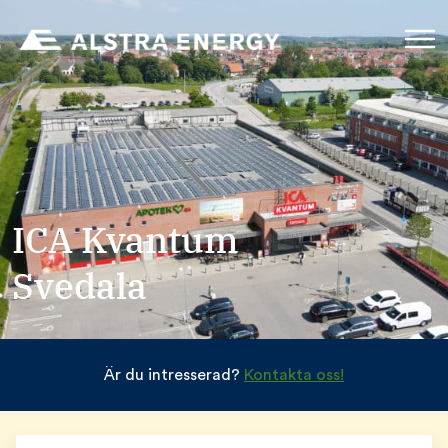
ICA Kvantum
Svedala
Är du intresserad?
Kontakta oss!