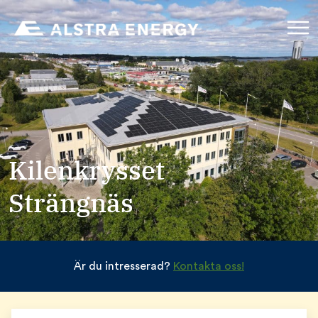
Kilenkrysset
Strängnäs
Är du intresserad?
Kontakta oss!