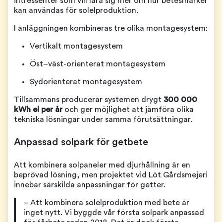
intressenter som vill lära sig mer om hur betesmarker
kan användas för solelproduktion.
I anläggningen kombineras tre olika montagesystem:
Vertikalt montagesystem
Öst–väst-orienterat montagesystem
Sydorienterat montagesystem
Tillsammans producerar systemen drygt
300 000
kWh el per år
och ger möjlighet att jämföra olika
tekniska lösningar under samma förutsättningar.
Anpassad solpark för getbete
Att kombinera solpaneler med djurhållning är en
beprövad lösning, men projektet vid Löt Gårdsmejeri
innebar särskilda anpassningar för getter.
– Att kombinera solelproduktion med bete är
inget nytt. Vi byggde vår första solpark anpassad