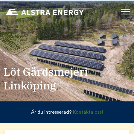
Löt Gårdsmejeri
Linköping
Är du intresserad?
Kontakta oss!