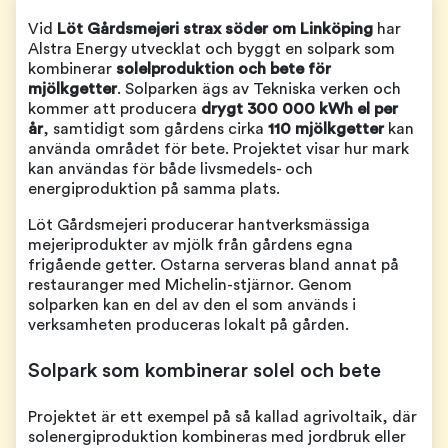
Vid
Löt Gårdsmejeri strax söder om Linköping
har
Alstra Energy utvecklat och byggt en solpark som
kombinerar
solelproduktion och bete för
mjölkgetter
. Solparken ägs av Tekniska verken och
kommer att producera
drygt 300 000 kWh el per
år
, samtidigt som gårdens cirka
110 mjölkgetter
kan
använda området för bete. Projektet visar hur mark
kan användas för både livsmedels- och
energiproduktion på samma plats.
Löt Gårdsmejeri producerar hantverksmässiga
mejeriprodukter av mjölk från gårdens egna
frigående getter. Ostarna serveras bland annat på
restauranger med Michelin-stjärnor. Genom
solparken kan en del av den el som används i
verksamheten produceras lokalt på gården.
Solpark som kombinerar solel och bete
Projektet är ett exempel på så kallad agrivoltaik, där
solenergiproduktion kombineras med jordbruk eller