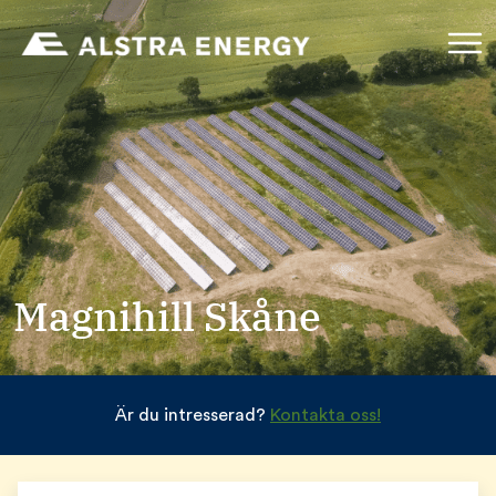
Magnihill Skåne
Är du intresserad?
Kontakta oss!