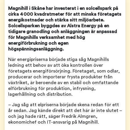
Magnihill i Skåne har investerat i en solcellspark på
cirka 4 000 kvadratmeter för att minska företagets
energikostnader och stärka sitt miljöarbete.
Solcellsparken byggdes av Alstra Energy på en
tidigare granodling och anläggningen är anpassad
för Magnihills verksamhet med hög
energiförbrukning och egen
högspänningsanläggning.
När energipriserna började stiga såg Magnihills
ledning ett behov av att öka kontrollen över
företagets energiförsörjning. Företaget, som odlar,
producerar och importerar frysta produkter från
växtriket, är beroende av en stabil och omfattande
elförbrukning för produktion, infrysning,
lagerhållning och distribution.
– Jag såg att elpriserna började skena redan för ett
år sedan. Jag kände direkt att det här är inte slutet –
och jag hade rätt, säger Fredrik Almgren,
ekonomichef och IT-ansvarig på Magnihill.