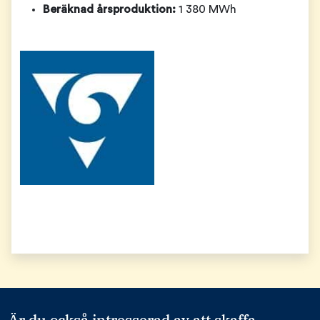
Beräknad årsproduktion:
1 380 MWh
Är du också intresserad av att skaffa