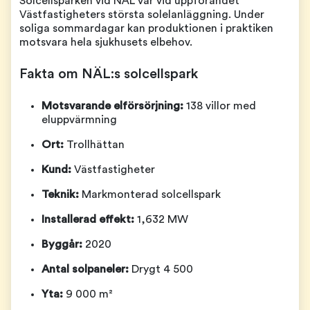
Solcellsparken vid NÄL var vid uppförandet
Västfastigheters största solelanläggning. Under
soliga sommardagar kan produktionen i praktiken
motsvara hela sjukhusets elbehov.
Fakta om NÄL:s solcellspark
Motsvarande elförsörjning:
138 villor med
eluppvärmning
Ort:
Trollhättan
Kund:
Västfastigheter
Teknik:
Markmonterad solcellspark
Installerad effekt:
1,632 MW
Byggår:
2020
Antal solpaneler:
Drygt 4 500
Yta:
9 000 m²