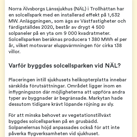
Norra Älvsborgs Länssjukhus (NÄL) i Trollhättan har
en solcellspark med en installerad effekt på 1,632
MW. Anläggningen, som ägs av Västfastigheter och
färdigställdes 2020, består av drygt 4 500
solpaneler på en yta om 9 000 kvadratmeter.
Solcellsparken beräknas producera 1 380 MWh el per
år, vilket motsvarar eluppvärmningen för cirka 138
villor.
Varför byggdes solcellsparken vid NÄL?
Placeringen intill sjukhusets helikopterplatta innebar
särskilda förutsättningar. Området ligger inom en
inflygningszon där möjligheterna att uppföra andra
typer av byggnader är begränsade. Markytan hade
dessutom tidigare krävt löpande röjning av sly.
För att minska behovet av vegetationstillväxt
byggdes solcellsparken på en grusbädd.
Solpanelernas höjd anpassades också för att inte
påverka flygverksamheten vid sjukhuset.