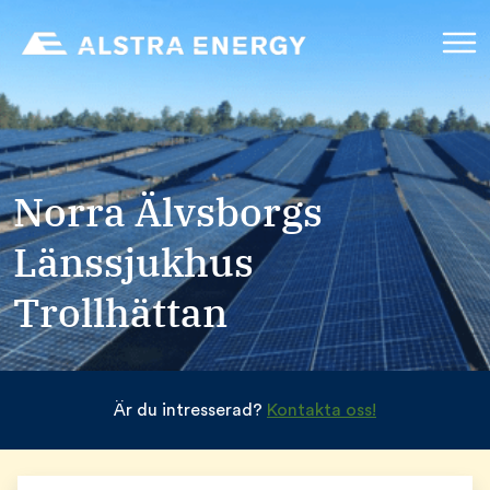
Norra Älvsborgs
Länssjukhus
Trollhättan
Är du intresserad?
Kontakta oss!