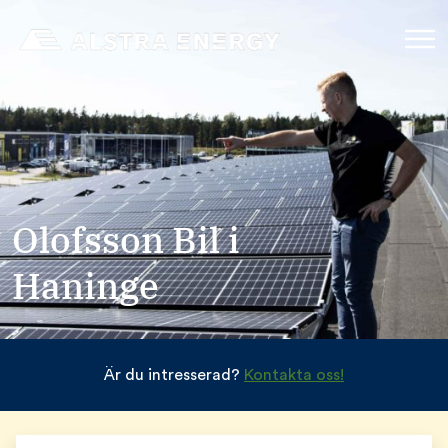
Olofsson Bil i
Haninge
Är du intresserad?
Kontakta oss!