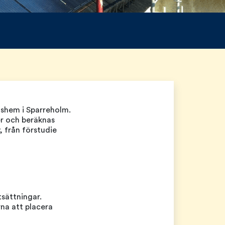
gshem i Sparreholm.
er och beräknas
, från förstudie
sättningar.
rna att placera