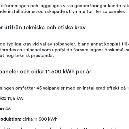
utformningen och lägga igen vissa genomföringar kunde tak
ade installationen och skapade utrymme för fler solpaneler.
r utifrån tekniska och etiska krav
e tydliga krav vid val av solpaneler, bland annat kopplat till e
fierades en solpanel som uppfyllde församlingens önskemål 
t hög teknisk prestanda.
lpaneler och cirka 11 500 kWh per år
ingen omfattar 45 solpaneler med en installerad effekt på 1
ekt:
11,9 kW
r:
45
roduktion:
cirka 11 500 kWh