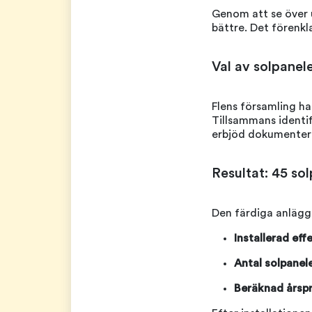
Genom att se över 
bättre. Det förenkl
Val av solpanele
Flens församling had
Tillsammans identi
erbjöd dokumentera
Resultat: 45 so
Den färdiga anläggn
Installerad eff
Antal solpanele
Beräknad årsp