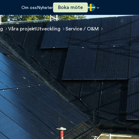
Boka möte
Om oss
Nyheter
ng
Våra projekt
Utveckling
Service / O&M