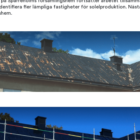
en på Sparreholms församlingshem fortsätter arbetet tillsam
dentifiera fler lämpliga fastigheter för solelproduktion. Näst
gshem.