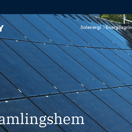
Solenergi
Energilagri
samlingshem