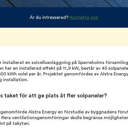
Är du intresserad?
Kontakta oss!
r installerat en solcellsanläggning på Sparreholms församlin
n har en installerad effekt på 11,9 kW, består av 45 solpanel
500 kWh solel per år. Projektet genomfördes av Alstra Energy
g installation.
taket för att ge plats åt fler solpaneler?
en genomförde Alstra Energy en förstudie av byggnadens förut
 flera ventilationsgenomföringar skulle begränsa möjlighete
ivt på takytan.