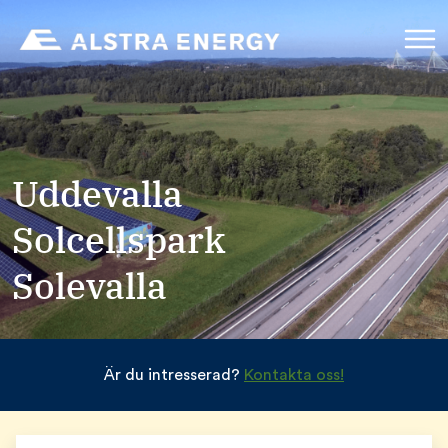
Uddevalla
Solcellspark
Solevalla
Är du intresserad?
Kontakta oss!