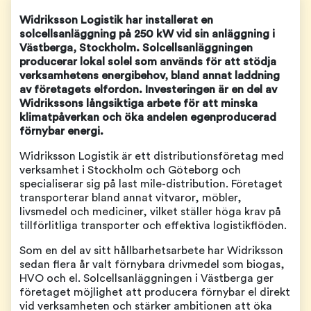
Widriksson Logistik har installerat en
solcellsanläggning på 250 kW vid sin anläggning i
Västberga, Stockholm. Solcellsanläggningen
producerar lokal solel som används för att stödja
verksamhetens energibehov, bland annat laddning
av företagets elfordon. Investeringen är en del av
Widrikssons långsiktiga arbete för att minska
klimatpåverkan och öka andelen egenproducerad
förnybar energi.
Widriksson Logistik är ett distributionsföretag med
verksamhet i Stockholm och Göteborg och
specialiserar sig på last mile-distribution. Företaget
transporterar bland annat vitvaror, möbler,
livsmedel och mediciner, vilket ställer höga krav på
tillförlitliga transporter och effektiva logistikflöden.
Som en del av sitt hållbarhetsarbete har Widriksson
sedan flera år valt förnybara drivmedel som biogas,
HVO och el. Solcellsanläggningen i Västberga ger
företaget möjlighet att producera förnybar el direkt
vid verksamheten och stärker ambitionen att öka