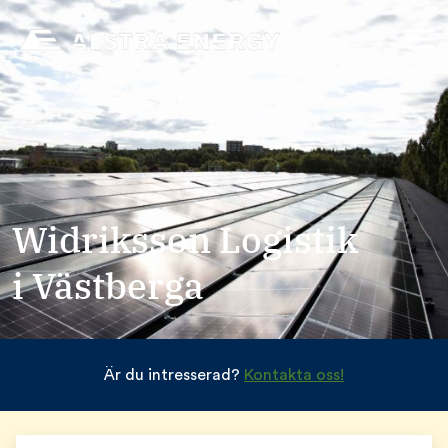
Widriksson Logistik
i Västberga
Är du intresserad?
Kontakta oss!