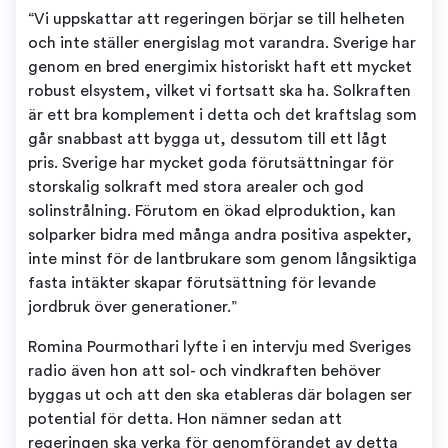
“Vi uppskattar att regeringen börjar se till helheten
och inte ställer energislag mot varandra. Sverige har
genom en bred energimix historiskt haft ett mycket
robust elsystem, vilket vi fortsatt ska ha. Solkraften
är ett bra komplement i detta och det kraftslag som
går snabbast att bygga ut, dessutom till ett lågt
pris. Sverige har mycket goda förutsättningar för
storskalig solkraft med stora arealer och god
solinstrålning. Förutom en ökad elproduktion, kan
solparker bidra med många andra positiva aspekter,
inte minst för de lantbrukare som genom långsiktiga
fasta intäkter skapar förutsättning för levande
jordbruk över generationer.”
Romina Pourmothari lyfte i en intervju med Sveriges
radio även hon att sol- och vindkraften behöver
byggas ut och att den ska etableras där bolagen ser
potential för detta. Hon nämner sedan att
regeringen ska verka för genomförandet av detta