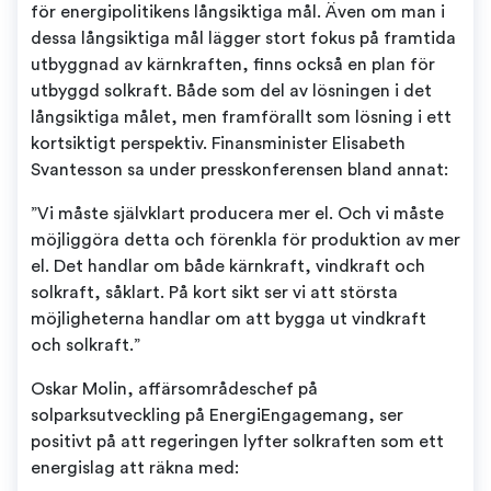
för energipolitikens långsiktiga mål. Även om man i
dessa långsiktiga mål lägger stort fokus på framtida
utbyggnad av kärnkraften, finns också en plan för
utbyggd solkraft. Både som del av lösningen i det
långsiktiga målet, men framförallt som lösning i ett
kortsiktigt perspektiv. Finansminister Elisabeth
Svantesson sa under presskonferensen bland annat:
”Vi måste självklart producera mer el. Och vi måste
möjliggöra detta och förenkla för produktion av mer
el. Det handlar om både kärnkraft, vindkraft och
solkraft, såklart. På kort sikt ser vi att största
möjligheterna handlar om att bygga ut vindkraft
och solkraft.”
Oskar Molin, affärsområdeschef på
solparksutveckling på EnergiEngagemang, ser
positivt på att regeringen lyfter solkraften som ett
energislag att räkna med: