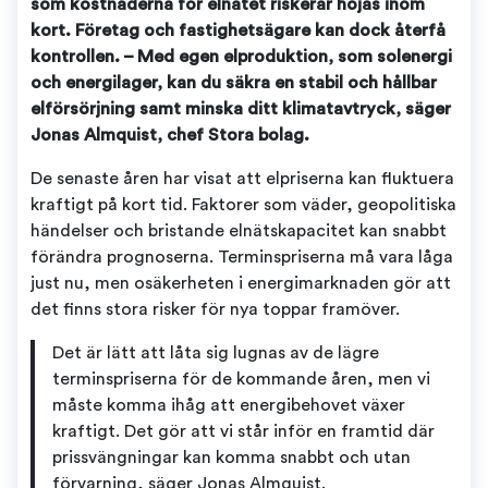
som kostnaderna för elnätet riskerar höjas inom
kort. Företag och fastighetsägare kan dock återfå
kontrollen. – Med egen elproduktion, som solenergi
och energilager, kan du säkra en stabil och hållbar
elförsörjning samt minska ditt klimatavtryck, säger
Jonas Almquist, chef Stora bolag.
De senaste åren har visat att elpriserna kan fluktuera
kraftigt på kort tid. Faktorer som väder, geopolitiska
händelser och bristande elnätskapacitet kan snabbt
förändra prognoserna. Terminspriserna må vara låga
just nu, men osäkerheten i energimarknaden gör att
det finns stora risker för nya toppar framöver.
Det är lätt att låta sig lugnas av de lägre
terminspriserna för de kommande åren, men vi
måste komma ihåg att energibehovet växer
kraftigt. Det gör att vi står inför en framtid där
prissvängningar kan komma snabbt och utan
förvarning, säger Jonas Almquist.