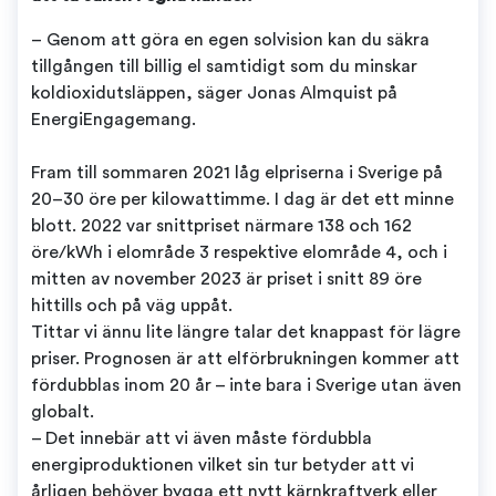
– Genom att göra en egen solvision kan du säkra
tillgången till billig el samtidigt som du minskar
koldioxidutsläppen, säger Jonas Almquist på
EnergiEngagemang.
Fram till sommaren 2021 låg elpriserna i Sverige på
20–30 öre per kilowattimme. I dag är det ett minne
blott. 2022 var snittpriset närmare 138 och 162
öre/kWh i elområde 3 respektive elområde 4, och i
mitten av november 2023 är priset i snitt 89 öre
hittills och på väg uppåt.
Tittar vi ännu lite längre talar det knappast för lägre
priser. Prognosen är att elförbrukningen kommer att
fördubblas inom 20 år – inte bara i Sverige utan även
globalt.
– Det innebär att vi även måste fördubbla
energiproduktionen vilket sin tur betyder att vi
årligen behöver bygga ett nytt kärnkraftverk eller