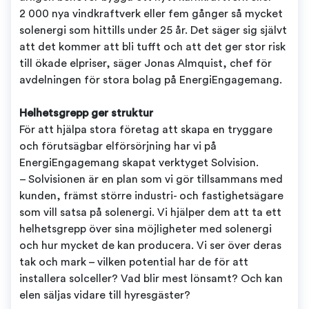
2 000 nya vindkraftverk eller fem gånger så mycket
solenergi som hittills under 25 år. Det säger sig självt
att det kommer att bli tufft och att det ger stor risk
till ökade elpriser, säger Jonas Almquist, chef för
avdelningen för stora bolag på EnergiEngagemang.
Helhetsgrepp ger struktur
För att hjälpa stora företag att skapa en tryggare
och förutsägbar elförsörjning har vi på
EnergiEngagemang skapat verktyget Solvision.
– Solvisionen är en plan som vi gör tillsammans med
kunden, främst större industri- och fastighetsägare
som vill satsa på solenergi. Vi hjälper dem att ta ett
helhetsgrepp över sina möjligheter med solenergi
och hur mycket de kan producera. Vi ser över deras
tak och mark – vilken potential har de för att
installera solceller? Vad blir mest lönsamt? Och kan
elen säljas vidare till hyresgäster?